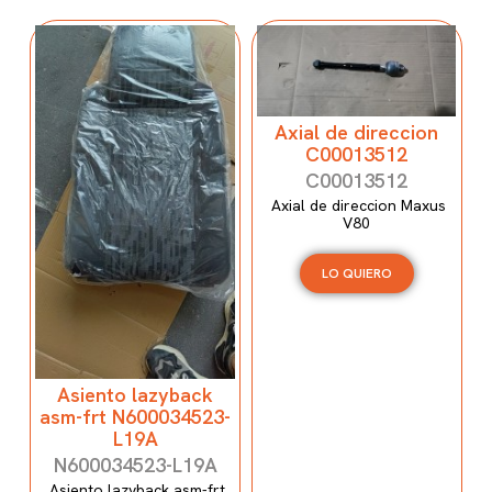
Axial de direccion
C00013512
C00013512
Axial de direccion Maxus
V80
LO QUIERO
Asiento lazyback
asm-frt N600034523-
L19A
N600034523-L19A
Asiento lazyback asm-frt