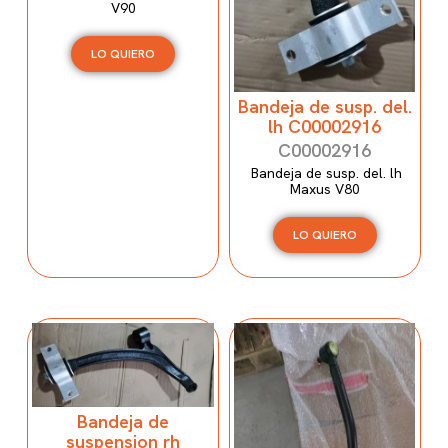
V90
LO QUIERO
Bandeja de susp. del.
lh C00002916
C00002916
Bandeja de susp. del. lh
Maxus V80
LO QUIERO
Bandeja de
suspension rh