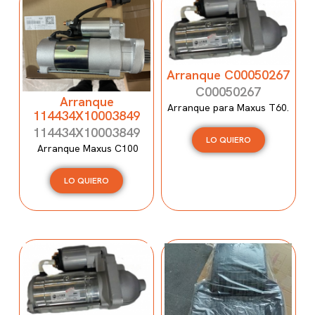
Arranque C00050267
C00050267
Arranque
Arranque para Maxus T60.
114434X10003849
114434X10003849
LO QUIERO
Arranque Maxus C100
LO QUIERO