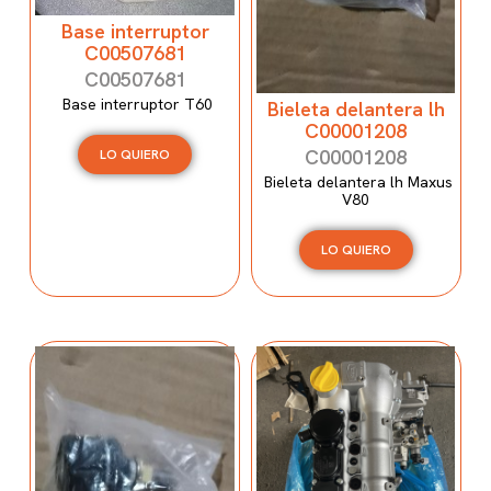
Base interruptor
C00507681
C00507681
Base interruptor T60
Bieleta delantera lh
C00001208
C00001208
LO QUIERO
Bieleta delantera lh Maxus
V80
LO QUIERO