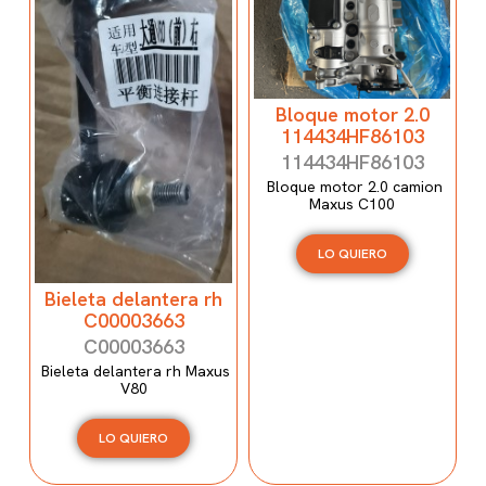
Bloque motor 2.0
114434HF86103
114434HF86103
Bloque motor 2.0 camion
Maxus C100
LO QUIERO
Bieleta delantera rh
C00003663
C00003663
Bieleta delantera rh Maxus
V80
LO QUIERO