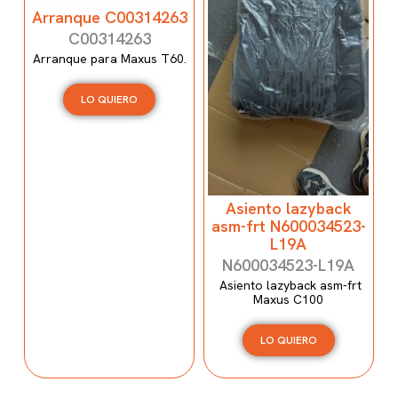
Arranque C00314263
C00314263
Arranque para Maxus T60.
LO QUIERO
Asiento lazyback
asm-frt N600034523-
L19A
N600034523-L19A
Asiento lazyback asm-frt
Maxus C100
LO QUIERO