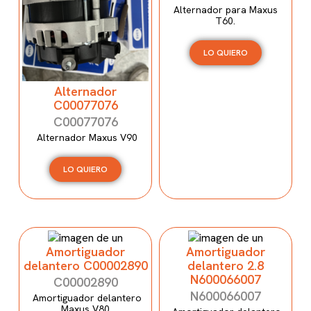
Alternador para Maxus
T60.
LO QUIERO
Alternador
C00077076
C00077076
Alternador Maxus V90
LO QUIERO
Amortiguador
Amortiguador
delantero C00002890
delantero 2.8
N600066007
C00002890
N600066007
Amortiguador delantero
Maxus V80