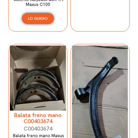
Maxus C100
LO QUIERO
Balata freno mano
C00403674
C00403674
Balata freno mano Maxus