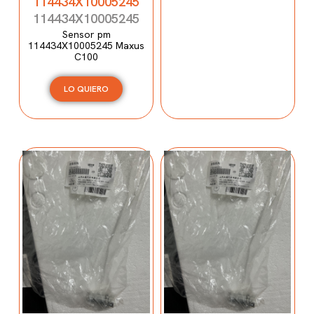
114434X10005245
114434X10005245
Sensor pm
114434X10005245 Maxus
C100
LO QUIERO