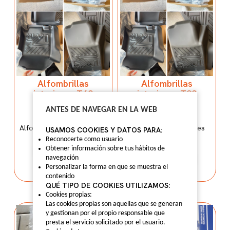
Alfombrillas
Alfombrillas
interiores T60
interiores T90
Alfombrillas
Alfombrillas
ANTES DE NAVEGAR EN LA WEB
interiores T60
interiores T90
Alfombrillas interiores T60
Alfombrillas interiores
USAMOS COOKIES Y DATOS PARA:
Maxus T90
Reconocerte como usuario
Obtener información sobre tus hábitos de
LO QUIERO
navegación
LO QUIERO
Personalizar la forma en que se muestra el
contenido
QUÉ TIPO DE COOKIES UTILIZAMOS:
Cookies propias:
Las cookies propias son aquellas que se generan
y gestionan por el propio responsable que
presta el servicio solicitado por el usuario.