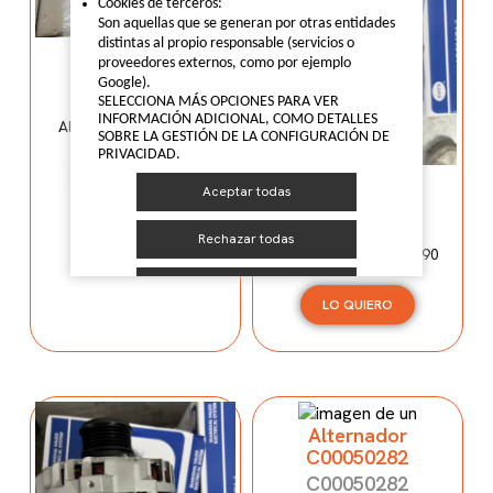
Cookies de terceros:
Son aquellas que se generan por otras entidades
distintas al propio responsable (servicios o
Alternador
proveedores externos, como por ejemplo
C00033427
Google).
C00033427
SELECCIONA MÁS OPCIONES PARA VER
INFORMACIÓN ADICIONAL, COMO DETALLES
Alternador Maxus V80
SOBRE LA GESTIÓN DE LA CONFIGURACIÓN DE
PRIVACIDAD.
LO QUIERO
Alternador
Aceptar todas
C00077076
C00077076
Rechazar todas
Alternador Maxus V90
MÁS OPCIONES
LO QUIERO
Política de cookies
Alternador
C00050282
C00050282