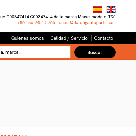
gue C00347414 C00347414 de la marca Maxus modelo T90
+86 186 9451 5766
sales@datongautoparts.com
Quienes somos
Calidad / Servicio
Contacto