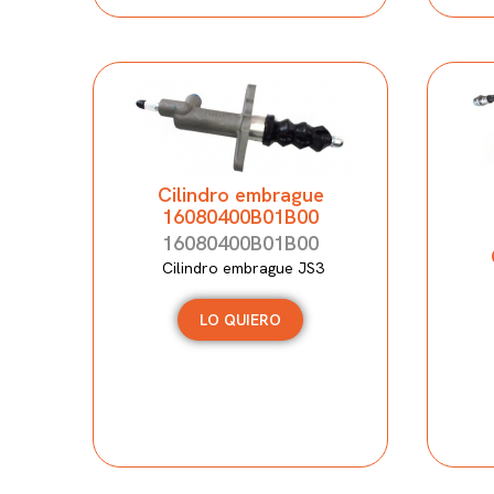
Cilindro embrague
16080400B01B00
16080400B01B00
Cilindro embrague JS3
LO QUIERO