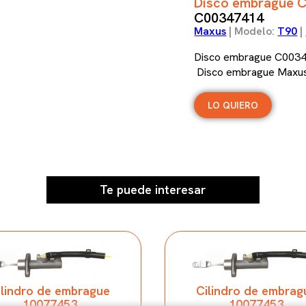
Disco embrague 
C00347414
Maxus
| Modelo:
T90
|
Disco embrague C003
Disco embrague Maxu
LO QUIERO
Te puede interesar
ilindro de embrague
Cilindro de embrag
10077453
10077453