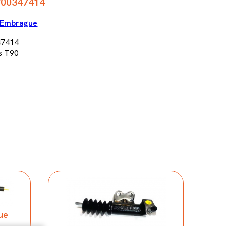
C00347414
Embrague
47414
s T90
ue