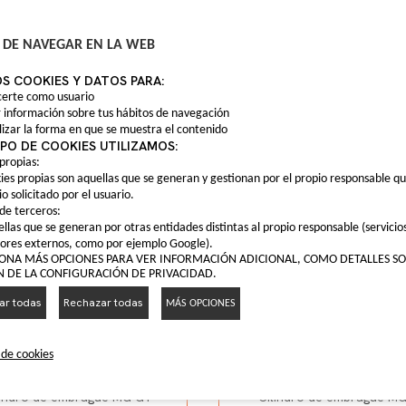
10077453
10077453
indro de embrague MG350
Cilindro de embrague 
 DE NAVEGAR EN LA WEB
S COOKIES Y DATOS PARA:
LO QUIERO
LO QUIERO
erte como usuario
 información sobre tus hábitos de navegación
izar la forma en que se muestra el contenido
IPO DE COOKIES UTILIZAMOS:
propias:
ies propias son aquellas que se generan y gestionan por el propio responsable q
io solicitado por el usuario.
de terceros:
llas que se generan por otras entidades distintas al propio responsable (servicio
ores externos, como por ejemplo Google).
IONA MÁS OPCIONES PARA VER INFORMACIÓN ADICIONAL, COMO DETALLES SO
N DE LA CONFIGURACIÓN DE PRIVACIDAD.
ar todas
Rechazar todas
MÁS OPCIONES
ilindro de embrague
Cilindro de embrag
10083283
10083283
 de cookies
10083283
10083283
indro de embrague MG GT
Cilindro de embrague MG