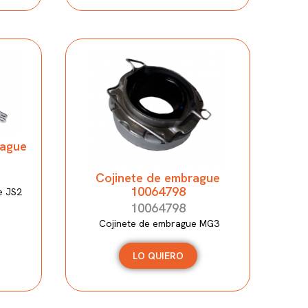
rague
Cojinete de embrague
10064798
e JS2
10064798
Cojinete de embrague MG3
LO QUIERO