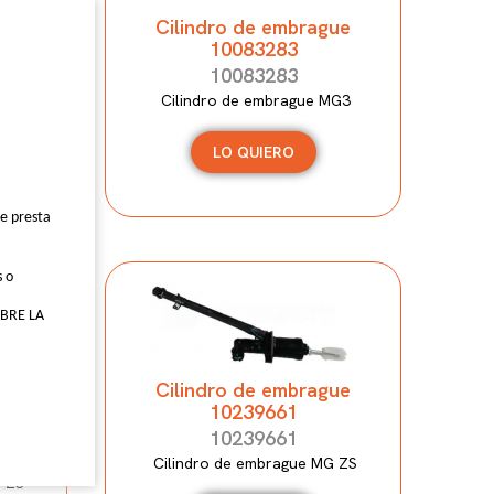
Cilindro de embrague
10083283
MG5
10083283
Cilindro de embrague MG3
LO QUIERO
ue presta
s o
BRE LA
Cilindro de embrague
ue
10239661
10239661
Cilindro de embrague MG ZS
 ZS