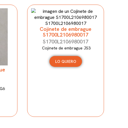
Cojinete de embrague
S1700L2106980017
S1700L2106980017
Cojinete de embrague JS3
LO QUIERO
ue
MG6